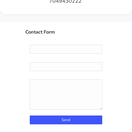
7049430222
Contact Form
Name
Email
*
Message
*