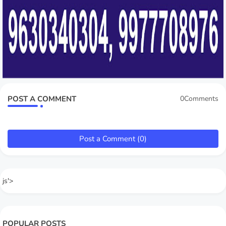
POST A COMMENT
0Comments
Post a Comment (0)
js'>
POPULAR POSTS