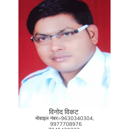
विनोद विकट
मोबाइल नंबर=9630340304,
9977708976