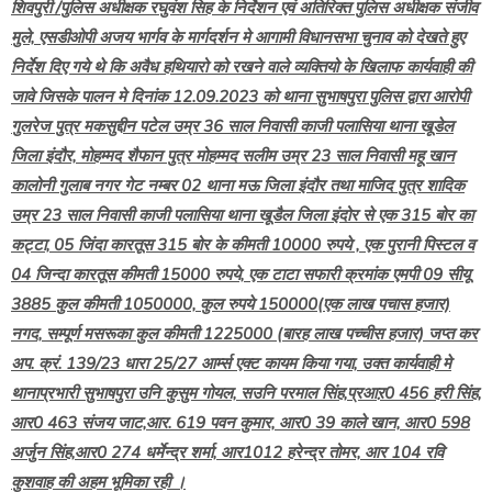
शिवपुरी /पुलिस अधीक्षक रघुवंश सिह के निर्देशन एवं अतिरिक्त पुलिस अधीक्षक संजीव
मुले, एसडीओपी अजय भार्गव के मार्गदर्शन मे आगामी विधानसभा चुनाव को देखते हुए
निर्देश दिए गये थे कि अवैध हथियारो को रखने वाले व्यक्तियो के खिलाफ कार्यवाही की
जावे जिसके पालन मे दिनांक 12.09.2023 को थाना सुभाषपुरा पुलिस द्वारा आरोपी
गुलरेज पुत्र मकसुद्दीन पटेल उम्र 36 साल निवासी काजी पलासिया थाना खूडेल
जिला इंदौर, मोहम्मद शैफान पुत्र मोहम्मद सलीम उम्र 23 साल निवासी महू खान
कालोनी गुलाब नगर गेट नम्बर 02 थाना मऊ जिला इंदौर तथा माजिद पुत्र शादिक
उम्र 23 साल निवासी काजी पलासिया थाना खूडैल जिला इंदोर से एक 315 बोर का
कट्टा, 05 जिंदा कारतूस 315 बोर के कीमती 10000 रुपये , एक पुरानी पिस्टल व
04 जिन्दा कारतूस कीमती 15000 रुपये, एक टाटा सफारी क्रमांक एमपी 09 सीयू
3885 कुल कीमती 1050000, कुल रुपये 150000(एक लाख पचास हजार)
नगद, सम्पूर्ण मसरूका कुल कीमती 1225000 (बारह लाख पच्चीस हजार) जप्त कर
अप. क्रं. 139/23 धारा 25/27 आर्म्स एक्ट कायम किया गया, उक्त कार्यवाही मे
थानाप्रभारी सुभाषपुरा उनि कुसुम गोयल, सउनि परमाल सिंह,प्रआऱ0 456 हरी सिंह,
आर0 463 संजय जाट,आर. 619 पवन कुमार, आर0 39 काले खान, आर0 598
अर्जुन सिंह,आर0 274 धर्मेन्द्र शर्मा, आर1012 हरेन्द्र तोमर, आर 104 रवि
कुशवाह की अहम भूमिका रही ।