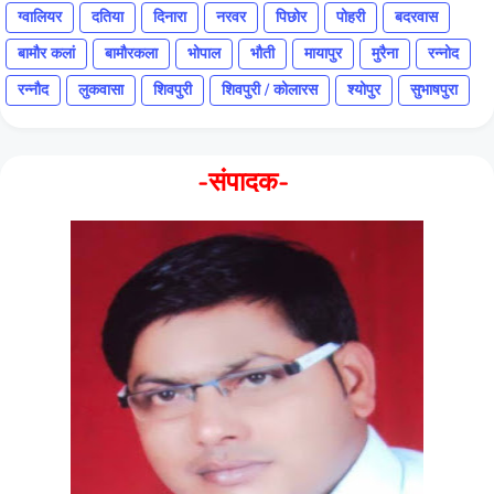
ग्वालियर
दतिया
दिनारा
नरवर
पिछोर
पोहरी
बदरवास
बामौर कलां
बामौरकला
भोपाल
भौती
मायापुर
मुरैना
रन्नोद
रन्नौद
लुकवासा
शिवपुरी
शिवपुरी / कोलारस
श्योपुर
सुभाषपुरा
-संपादक-