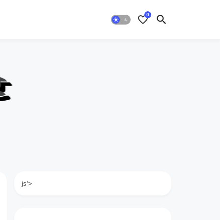
0
js'>