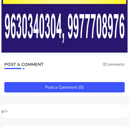
POST A COMMENT
0Comments
Post a Comment (0)
js'>