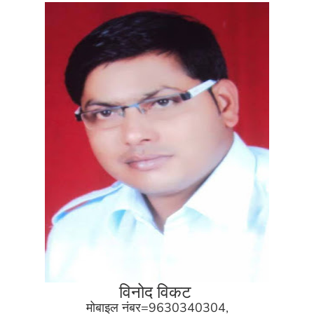
विनोद विकट
मोबाइल नंबर=9630340304,