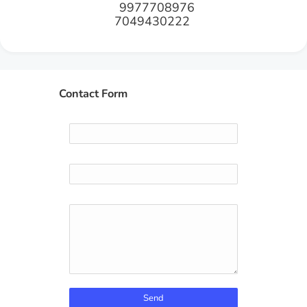
9977708976
7049430222
Contact Form
Name
Email
*
Message
*