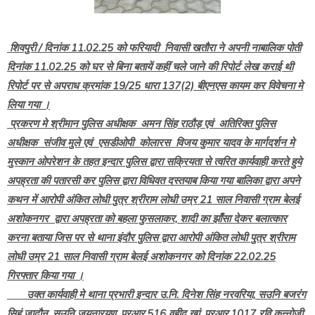
शिवपुरी / दिनांक 11.02.25 को फरियादी निवासी खतौरा ने अपनी नाबालिक पोती
दिनांक 11.02.25 को घर से बिना बतायें कहीं चले जाने की रिपोर्ट लेख कराई थी
रिपोर्ट पर से अपराध क्रमांक 19/25 धारा 137(2) बीएनएस कायम कर विवेचना मे
लिया गया ।
प्रकरण मे श्रीमान पुलिस अधीक्षक अमन सिंह राठौड़ एवं अतिरिक्त पुलिस
अधीक्षक संजीव मुले एवं एसडीओपी कोलारस विजय कुमार यादव के मार्गदर्शन मे
मुस्कान ओपरेशन के तहत इन्दार पुलिस द्वारा सक्रियता से त्वरित कार्यवाही करते हुये
अपह्रता की पतारसी कर पुलिस द्वारा विधिवत दस्तयाब किया गया बालिका द्वारा अपने
कथन में आरोपी अंकित लोधी पुत्र श्रीराम लोधी उम्र 21 साल निवासी ग्राम बेलई
अशोकनगर द्वारा अपह्रता को बहला फुसलाकर, शादी का झाँसा देकर बलात्कार
करना बताया जिस पर से थाना इंदौर पुलिस द्वारा आरोपी अंकित लोधी पुत्र श्रीराम
लोधी उम्र 21 साल निवासी ग्राम बेलई अशोकनगर को दिनांक 22.02.25
गिरफ्तार किया गया ।
उक्त कार्यवाही मे थाना प्रभारी इन्दार उ.नि. दिनेश सिंह नरवरिया, सउनि बजरंग
सिहं जादौन ,सउनि जयनारयण, प्रआर.516 वहीद खां, प्रआऱ.1017 रवि कन्नोजी,