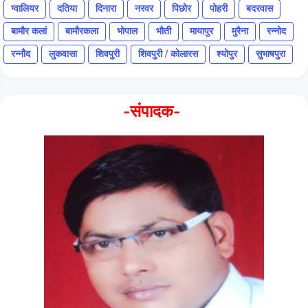
ग्वालियर
दतिया
दिनारा
नरवर
पिछोर
पोहरी
बदरवास
बामौर कलां
बामौरकला
भोपाल
भौती
मायापुर
मुरैना
रन्नोद
रन्नौद
लुकवासा
शिवपुरी
शिवपुरी / कोलारस
श्योपुर
सुभाषपुरा
-संपादक-