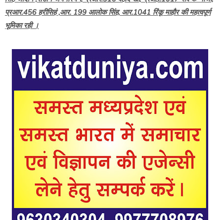
प्रआर.456 हरीसिहं ,आर. 199 आलोक सिंह, आर.1041 रिंकू माहौर की महत्वपूर्ण
भूमिका रही ।