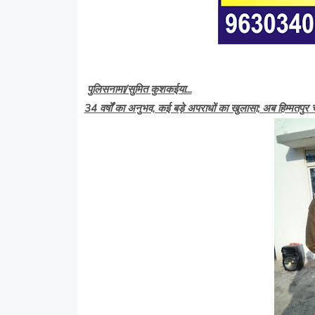
पुलिसनामा/सुमित कुशकईया...
34 वर्षों का अनुभव, कई बड़े अपराधों का खुलासा; अब हिम्मतपुर