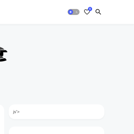
0
js'>