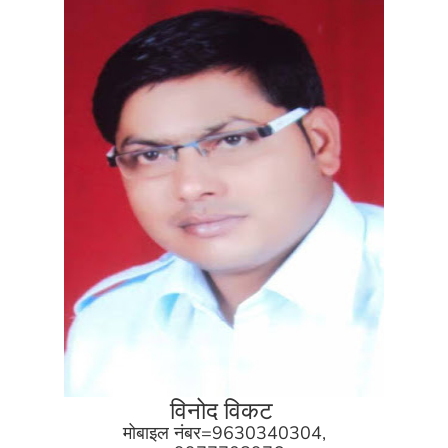
विनोद विकट
मोबाइल नंबर=9630340304,