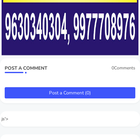
POST A COMMENT
0Comments
Post a Comment (0)
js'>