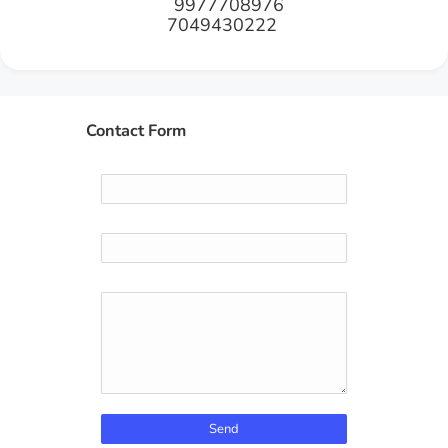
9977708976
7049430222
Contact Form
Name
Email
*
Message
*