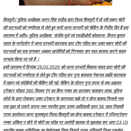
शिवपुरी / पुलिस अधीक्षक अमन सिंह राठौड द्वारा जिला शिवपुरी में हो रही वाहन चोरी
की घटनाओं को गम्भीरता से लेते हुए सभी थाना प्रभारी को चेकिंग के निर्देश दिए हैं इस
तारतम्य में अति० पुलिस अधीक्षक संजीव मुले एवं एसडीओपी कोलारस विजय कुमार
यादव के मार्गदर्शन में थाना प्रभारी बदरवास द्वारा टीम गठित कर उक्त वाहन चोरी की
घटनाओं का पता लगाकर अज्ञात आरोपियों को गिरफ्तार कर माल बरामद करने वावत
प्रयास किया जा रहे हैं ।
इसी तारतम्य में दिनांक 25.02.2025 को थाना प्रभारी विकास यादव द्वारा चोरी की
घटनाओं को गम्भीरता से लेते हुए टीम गठित कर गुना बायपास नेशनल हाईवे बदरवास
में वाहन एवं संदेहियों की चैकिंग की गई, चैकिंग के दौरान गुना तरफ से एक आइसर
ट्रेक्टर मॉडल 380 सिल्वर रंग का बिना नम्बर का ड्रायवर चलाकर लाया, पुलिस
फोर्स के द्वारा रोककर उक्त ट्रेक्टर के कागजात चाहे तो न होना बताया जिससे नाम
पता पूछा तो उसने अपना नाम नवनीत पुत्र उत्तम आदिवासी उम्र 36 साल निवासी
ग्राम कलोथरा थाना सुभाषपुरा जिला शिवपुरी का होना बताया ट्रेक्टर में रजिस्ट्रेशन
नम्बर अंकित न होने से चोरी का संदेह पर आरोपी चालक से पूछताछ कर धारा 23 (2)
भारतीय साक्ष्य अधिनियम का मेमोरण्डम लिया जिसने ग्राम अंधियारी जिला रायसेन