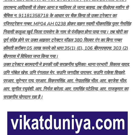
ताराचन्द आदिवासी से लेकर आना व ग्वालियर ले जाना बताया, तब पीओएस मशीन से
चैचिस न. 91181358718 के आधार पर चैक किया तो उक्त ट्रेक्टर का
रजिस्ट्रेशन नम्बर. MP04 AH 0238 होकर वाहन स्वामी भीकमसिंह पुत्र नैमसिंह
निवासी कलुआ खुर्द जिला रायसेन के नाम से पंजीकृत होना पाया गया। तब चोरी का
पूर्ण संदेह होने पर उक्त आइसर ट्रेक्टर मॉडल 380 सिल्वर रंग का बिना नम्बर
कीमती करीबन 05 लाख रूपये को धारा 35(1) (E), 106 बीएनएसएस, 303 (2)
बीएनएस में विधिवत जप्त किया गया।
उक्त ट्रेक्टर बरामदगी मे इनकी रही सराहनीय भूमिकाः थाना प्रभारी विकास यादव,
उनि नोबेल खेस, उनि रंगलाल मेर, सउनि जगदीश पारासर, सउनि राकेश शिवहरे,
प्रआर. सुरेन्द्र राय, प्रआर. विक्रमसिंह, आर. नेपालसिंह भील, आर. ब्रजेश भील,
आर. सुनील रघुवंशी, आर. निर्मल बारेला, आर. रामसिंह पटेलिया, आर. राजकुमार का
सराहनीय योगदान रहा है।