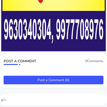
POST A COMMENT
0Comments
Post a Comment (0)
js'>