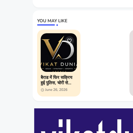
YOU MAY LIKE
बैराड में फिर सक्रिय
हुई पुलिस, चोरी से
लेकर अवैध शराब तक
June 26, 2026
ताबड़तोड़ कार्रवाई;
अपराधियों में बढ़ा खौफ