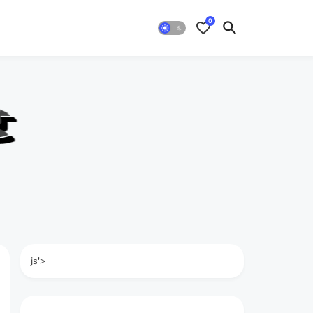
0
js'>