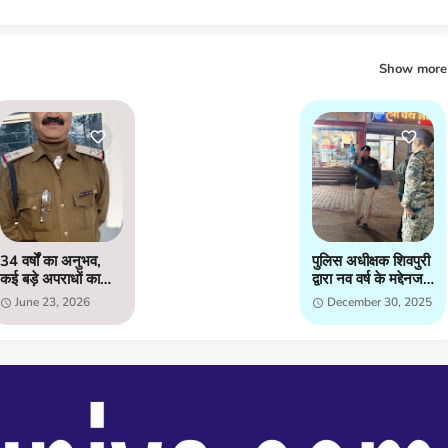
Show more
34 वर्षों का अनुभव,
पुलिस अधीक्षक शिवपुरी
कई बड़े अपराधों का
द्वारा नव वर्ष के मद्देनजर
खुलासा; अब हिम्मतपुर
मय फोर्स के शहर मे
June 23, 2026
December 30, 2025
चौकी की कमान संभाल
भ्रमण कर कानून
रहे रामानंद पचौरी
व्यवस्थाओं को जायजा
लिया