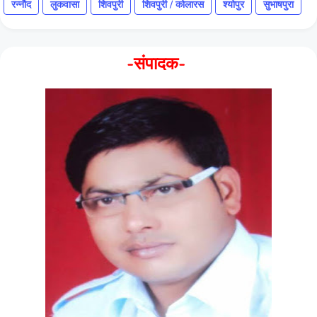
रन्नौद
लुकवासा
शिवपुरी
शिवपुरी / कोलारस
श्योपुर
सुभाषपुरा
-संपादक-