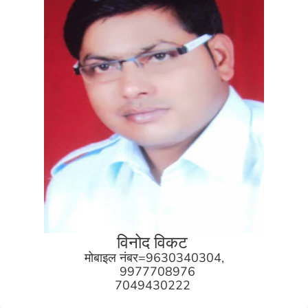
विनोद विकट
मोबाइल नंबर=9630340304,
9977708976
7049430222