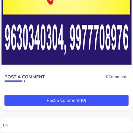
POST A COMMENT
0Comments
Post a Comment (0)
js'>