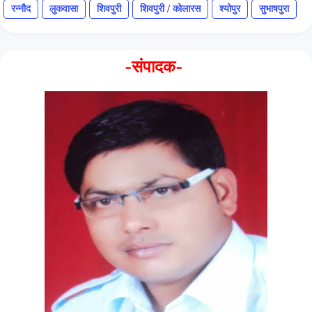
रन्नौद
लुकवासा
शिवपुरी
शिवपुरी / कोलारस
श्योपुर
सुभाषपुरा
-संपादक-