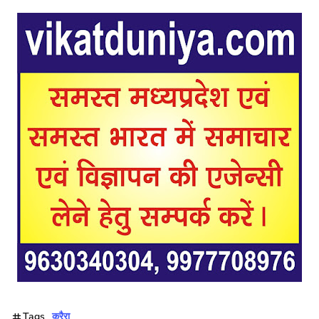
Tags
करैरा