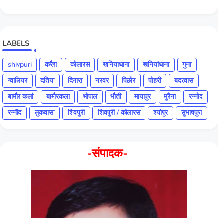
LABELS
shivpuri
करैरा
कोलारस
खनियाधाना
खनियांधाना
गुना
ग्वालियर
दतिया
दिनारा
नरवर
पिछोर
पोहरी
बदरवास
बामौर कलां
बामौरकला
भोपाल
भौती
मायापुर
मुरैना
रन्नोद
रन्नौद
लुकवासा
शिवपुरी
शिवपुरी / कोलारस
श्योपुर
सुभाषपुरा
-संपादक-