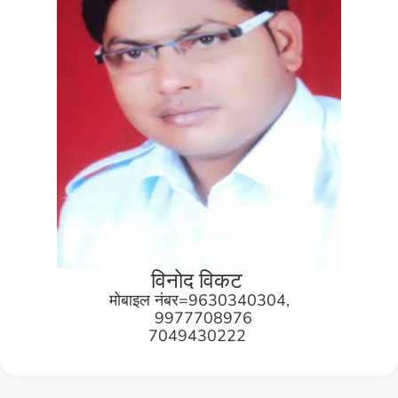
विनोद विकट
मोबाइल नंबर=9630340304,
9977708976
7049430222