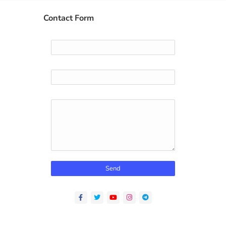
Contact Form
Name
Email
*
Message
*