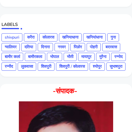
LABELS
shivpuri
करैरा
कोलारस
खनियाधाना
खनियांधाना
गुना
ग्वालियर
दतिया
दिनारा
नरवर
पिछोर
पोहरी
बदरवास
बामौर कलां
बामौरकला
भोपाल
भौती
मायापुर
मुरैना
रन्नोद
रन्नौद
लुकवासा
शिवपुरी
शिवपुरी / कोलारस
श्योपुर
सुभाषपुरा
-संपादक-