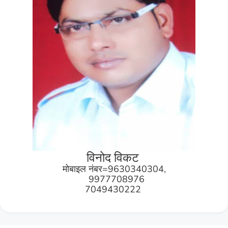
विनोद विकट
मोबाइल नंबर=9630340304,
9977708976
7049430222