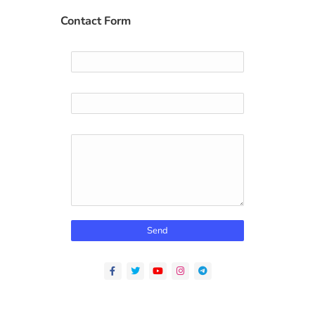
Contact Form
Name
Email
*
Message
*