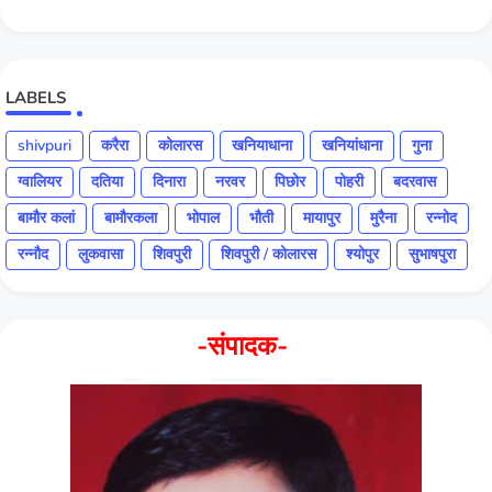
LABELS
shivpuri
करैरा
कोलारस
खनियाधाना
खनियांधाना
गुना
ग्वालियर
दतिया
दिनारा
नरवर
पिछोर
पोहरी
बदरवास
बामौर कलां
बामौरकला
भोपाल
भौती
मायापुर
मुरैना
रन्नोद
रन्नौद
लुकवासा
शिवपुरी
शिवपुरी / कोलारस
श्योपुर
सुभाषपुरा
-संपादक-