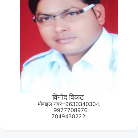
विनोद विकट
मोबाइल नंबर=9630340304,
9977708976
7049430222