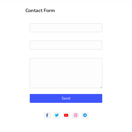
Contact Form
Name
Email
*
Message
*