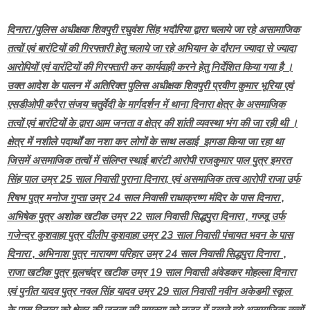
दिनारा /पुलिस अधीक्षक शिवपुरी रघुवंश सिंह भदौरिया द्वारा चलाये जा रहे असामाजिक
तत्वों एवं बारंटियों की गिरफ्तारी हेतु चलाये जा रहे अभियान के दौरान ज्यादा से ज्यादा
आरोपियों एवं वारंटियों की गिरफ्तारी कर कार्यवाही करने हेतु निर्देशित किया गया है ।
उक्त आदेश के पालन में अतिरिक्त पुलिस अधीक्षक शिवपुरी प्रवीण कुमार भूरिया एवं
एसडीओपी करैरा संजय चतुर्वेदी के मार्गदर्शन में थाना दिनारा क्षेत्र के असमाजिक
तत्वों एवं बारंटियों के द्वारा आम जनता व क्षेत्र की शांती व्यवस्था भंग की जा रही थी ।
क्षेत्र में नशीले पदार्थों का नशा कर लोगों के साथ लडाई झगडा किया जा रहा था
जिसमें असमाजिक तत्वों में संलिप्त स्थाई बारंटी आरोपी राजकुमार पाल पुत्र इमरत
सिंह पाल उम्र 25 साल निवासी पुराना दिनारा, एवं असमाजिक तत्व आरोपी राजा उर्फ
रिषभ पुत्र मनोज गुप्ता उम्र 24 साल निवासी राधाक्रष्ण मंदिर के पास दिनारा ,
अभिषेक पुत्र अशोक खटीक उम्र 22 साल निवासी सिद्धपुरा दिनारा , गज्जू उर्फ
गजेन्द्र कुशवाहा पुत्र दीलीप कुशवाहा उम्र 23 साल निवासी पंचायत भवन के पास
दिनारा , अभिनाश पुत्र नारायण परिहार उम्र 24 साल निवासी सिद्धपुरा दिनारा ,
राजा खटीक पुत्र मूलचंद्र खटीक उम्र 19 साल निवासी अंवेडकर मोहल्ला दिनारा
एवं पुनीत यादव पुत्र नवल सिंह यादव उम्र 29 साल निवासी नवीन अकेडमी स्कूल
के पास दिनारा को क्षेत्र की जनता की समस्या को नजर में रखते हुये असमाजिक तत्वों