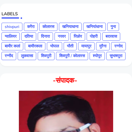
LABELS
shivpuri
करैरा
कोलारस
खनियाधाना
खनियांधाना
गुना
ग्वालियर
दतिया
दिनारा
नरवर
पिछोर
पोहरी
बदरवास
बामौर कलां
बामौरकला
भोपाल
भौती
मायापुर
मुरैना
रन्नोद
रन्नौद
लुकवासा
शिवपुरी
शिवपुरी / कोलारस
श्योपुर
सुभाषपुरा
-संपादक-