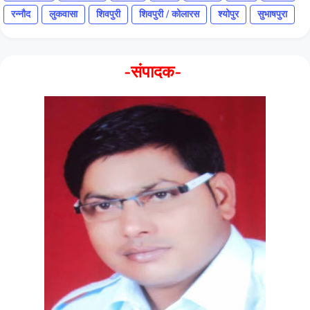
रन्नौद
लुकवासा
शिवपुरी
शिवपुरी / कोलारस
श्योपुर
सुभाषपुरा
-संपादक-