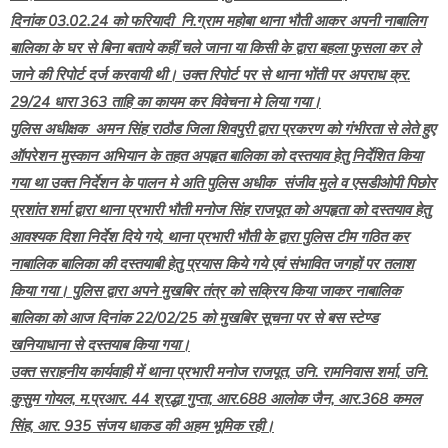
दिनांक 03.02.24 को फरियादी नि.ग्राम महोबा थाना भौती आकर अपनी नाबालिग
बालिका के घर से बिना बताये कहीं चले जाना या किसी के द्वारा बहला फुसला कर ले
जाने की रिपोर्ट दर्ज करवायी थी। उक्त रिपोर्ट पर से थाना भोंती पर अपराध क्र.
29/24 धारा 363 ताहि का कायम कर विवेचना मे लिया गया।
पुलिस अधीक्षक अमन सिंह राठौड जिला शिवपुरी द्वारा प्रकरण को गंभीरता से लेते हुए
ऑपरेशन मुस्कान अभियान के तहत अपहृत बालिका को दस्तयाव हेतु निर्देशित किया
गया था उक्त निर्देशन के पालन मे अति पुलिस अधीक संजीव मुले व एसडीओपी पिछोर
प्रशांत शर्मा द्वारा थाना प्रभारी भौती मनोज सिंह राजपूत को अपहृता को दस्तयाव हेतु
आवश्यक दिशा निर्देश दिये गये, थाना प्रभारी भौती के द्वारा पुलिस टीम गठित कर
नाबालिक बालिका की दस्तयाबी हेतु प्रयास किये गये एवं संभावित जगहों पर तलाश
किया गया। पुलिस द्वारा अपने मुखबिर तंत्र को सक्रिय किया जाकर नाबालिक
बालिका को आज दिनांक 22/02/25 को मुखबिर सूचना पर से बस स्टेण्ड
खनियाधाना से दस्तयाब किया गया।
उक्त सराहनीय कार्यवाही में थाना प्रभारी मनोज राजपूत, उनि. रामनिवास शर्मा, उनि.
कुसुम गोयल, म.प्रआर. 44 श्रद्धा गुप्ता, आर.688 आलोक जैन, आर.368 कमल
सिंह, आर. 935 संजय धाकड की अहम भूमिक रही।