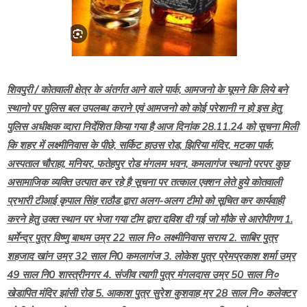
शिवपुरी / कोतवाली क्षेत्र के अंतर्गत आने वाले पार्क, आमजनो के घूमने कि लिये बने
स्थानो पर पुलिस बल उपलब्ध कराने एवं आमजनो को कोई परेशानी न हो इस हेतु
पुलिस अधीक्षक व्दारा निर्देशित किया गया है आज दिनांक 28.11.24 को सूचना मिली
कि शहर में लक्ष्मीनिवास के पीछे, सर्किट हाउस रोड, झिरिया मंदिर, मटका पार्क,
अस्पताल चौराहा, मनियर, फतेहपुर रोड मंगलम भवन, कमलागंज स्थानो परपर कुछ
असामाजिक व्यक्ति उत्पात कर रहे है सूचना पर तत्काल एक्शन लेते हुये कोतवाली
प्रभारी टीआई कृपाल सिंह राठौड द्वारा अलग-अलग टीमो को सूचित कर कार्यवाही
करने हेतु उक्त स्थान पर भेजा गया टीम द्वारा दविश दी गई जो मौके से आरोपीगण 1.
धर्मेन्द्र पुत्र विष्णु बाथम उम्र 22 साल नि० लक्ष्मीनिवास सराय 2. साबिर पुत्र
शहजाद खांन उम्र 32 साल नि0 कमलागंज 3. लोकेश पुत्र प्रेमप्रकाश शर्मा उम्र
49 साल नि0 शास्त्रीनगर 4. संजीव त्यागी पुत्र मंगलदास उम्र 50 साल नि०
खेडापित मंदिर झांसी रोड 5. आकाश पुत्र सुरेश कुशवाह म्र 28 साल नि० कलेक्टर