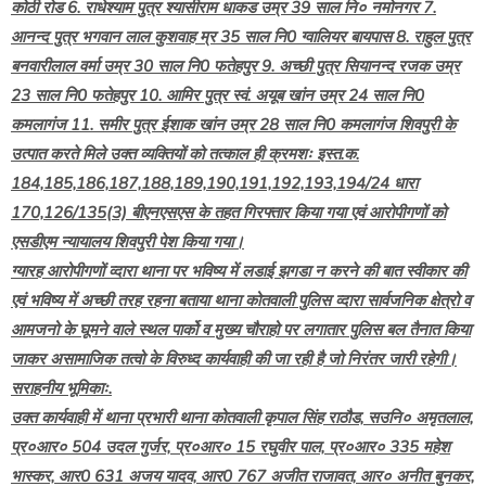
कोठी रोड 6. राधेश्याम पुत्र श्यासीराम धाकड उम्र 39 साल नि० नमोनगर 7.
आनन्द पुत्र भगवान लाल कुशवाह म्र 35 साल नि0 ग्वालियर बायपास 8. राहुल पुत्र
बनवारीलाल वर्मा उम्र 30 साल नि0 फतेहपुर 9. अच्छी पुत्र सियानन्द रजक उम्र
23 साल नि0 फतेहपुर 10. आमिर पुत्र स्वं. अयूब खांन उम्र 24 साल नि0
कमलागंज 11. समीर पुत्र ईशाक खांन उम्र 28 साल नि0 कमलागंज शिवपुरी के
उत्पात करते मिले उक्त व्यक्तियों को तत्काल ही क्रमशः इस्त.क.
184,185,186,187,188,189,190,191,192,193,194/24 धारा
170,126/135(3) बीएनएसएस के तहत गिरफ्तार किया गया एवं आरोपीगणों को
एसडीएम न्यायालय शिवपुरी पेश किया गया।
ग्यारह आरोपीगणों व्दारा थाना पर भविष्य में लडाई झगडा न करने की बात स्वीकार की
एवं भविष्य में अच्छी तरह रहना बताया थाना कोतवाली पुलिस व्दारा सार्वजनिक क्षेत्रो व
आमजनो के घूमने वाले स्थल पार्को व मुख्य चौराहो पर लगातार पुलिस बल तैनात किया
जाकर असामाजिक तत्वो के विरुध्द कार्यवाही की जा रही है जो निरंतर जारी रहेगी।
सराहनीय भूमिकाः.
उक्त कार्यवाही में थाना प्रभारी थाना कोतवाली कृपाल सिंह राठौड, सउनि० अमृतलाल,
प्र०आर० 504 उदल गुर्जर, प्र०आर० 15 रघुवीर पाल, प्र०आर० 335 महेश
भास्कर, आर0 631 अजय यादव, आर0 767 अजीत राजावत, आर० अनीत बुनकर,