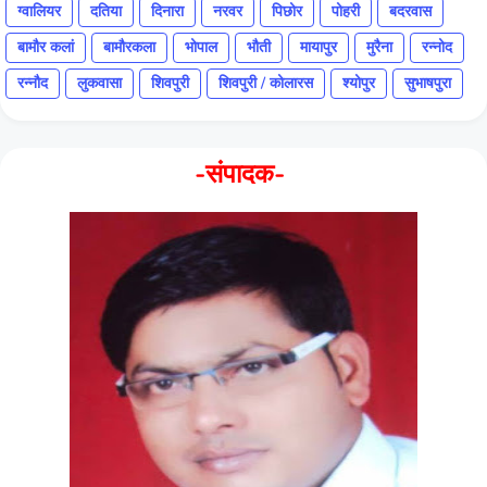
ग्वालियर
दतिया
दिनारा
नरवर
पिछोर
पोहरी
बदरवास
बामौर कलां
बामौरकला
भोपाल
भौती
मायापुर
मुरैना
रन्नोद
रन्नौद
लुकवासा
शिवपुरी
शिवपुरी / कोलारस
श्योपुर
सुभाषपुरा
-संपादक-