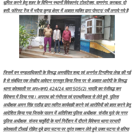
धूमिल करने हेतु शहर के विभिन्न स्थानों विवेकानंद टोलटेक्श, वाणगंगा, करबला, दो
बत्ती, फोरेस्ट रेंज में भदैया कुण्ड क्षेत्र में अज्ञात व्यक्ति द्वारा पोस्टर/ पर्चे लगाये गये है
जिसमें वन मण्डलाधिकारी के विरूद्ध अमर्यादित शब्द एवं अनर्गल टिप्पणिया लेख की गई
है से संबंधित एक लेखीय आवेदन प्रस्तुत किया जिस पर से अज्ञात आरोपी के विरूद्ध
थाना कोतवाली पर अप०क्र0 424/24 धारा 505(2) भादवि का पंजीवद्ध कर
विवेचना में लिया गया। अपराध को गंभीरता एवं प्राथमिकता से लेते हुये पुलिस
अधीक्षक अमन सिंह राठौड द्वारा त्वरित कार्यवाही करने एवं आरोपियों को ज्ञात करने हेतु
आदेशित किया गया जिसके पालन में अतिरिक्त पुलिस अधीक्षक संजीव मुले एंव नगर
पुलिस अधीक्षक संजय चतुर्वेदी के मार्ग निर्देशन में दौराने विवेचना थाना प्रभारी
कोतवाली टीआई रोहित दुबे द्वारा घटना पर तुरंत एक्शन लेते हुये उक्त घटना से वरिष्ठ