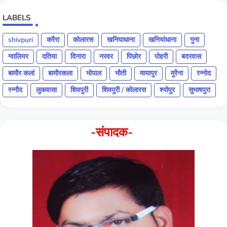
LABELS
shivpuri
करैरा
कोलारस
खनियाधाना
खनियांधाना
गुना
ग्वालियर
दतिया
दिनारा
नरवर
पिछोर
पोहरी
बदरवास
बामौर कलां
बामौरकला
भोपाल
भौती
मायापुर
मुरैना
रन्नोद
रन्नौद
लुकवासा
शिवपुरी
शिवपुरी / कोलारस
श्योपुर
सुभाषपुरा
-संपादक-