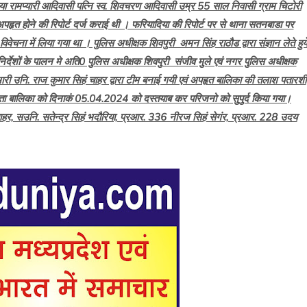
रामप्यारी आदिवासी पत्नि स्व. शिवचरण आदिवासी उम्र 55 साल निवासी ग्राम चिटोरी
अपहृत होने की रिपोर्ट दर्ज कराई थी । फरियादिया की रिपोर्ट पर से थाना सतनबाडा पर
ना में लिया गया था । पुलिस अधीक्षक शिवपुरी अमन सिंह राठौड द्वारा संज्ञान लेते हुय
िर्देशों के पालन मे अति0 पुलिस अधीक्षक शिवपुरी संजीव मुले एवं नगर पुलिस अधीक्षक
्रभारी उनि. राज कुमार सिहं चाहर द्वारा टीम बनाई गयी एवं अपहृत बालिका की तलाश पतारशी
ा बालिका को दिनाकं 05.04.2024 को दस्तयाब कर परिजनो को सुपुर्द किया गया।
 चाहर, सउनि. सतेन्द्र सिहं भदौरिया, प्रआर. 336 नीरज सिहं सेगंर, प्रआर. 228 उदय