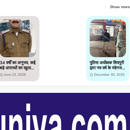
Show more
34 वर्षों का अनुभव, कई
पुलिस अधीक्षक शिवपुरी
बड़े अपराधों का खुलासा;
द्वारा नव वर्ष के मद्देनजर
अब हिम्मतपुर चौकी की
मय फोर्स के शहर मे
June 23, 2026
December 30, 2025
कमान संभाल रहे
भ्रमण कर कानून
रामानंद पचौरी
व्यवस्थाओं को जायजा
लिया