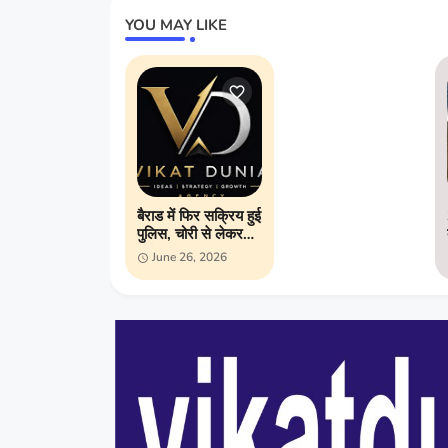
YOU MAY LIKE
बैराड में फिर सक्रिय हुई
पुलिस, चोरी से लेकर
अवैध शराब तक
June 26, 2026
ताबड़तोड़ कार्रवाई;
अपराधियों में बढ़ा खौफ