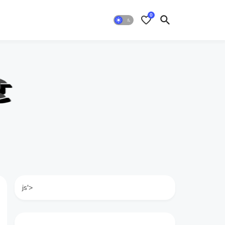
0
js'>