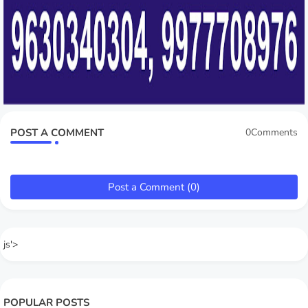
POST A COMMENT
0Comments
Post a Comment (0)
js'>
POPULAR POSTS