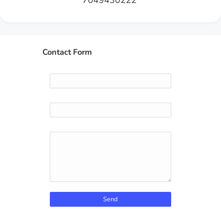
7049430222
Contact Form
Name
Email
*
Message
*