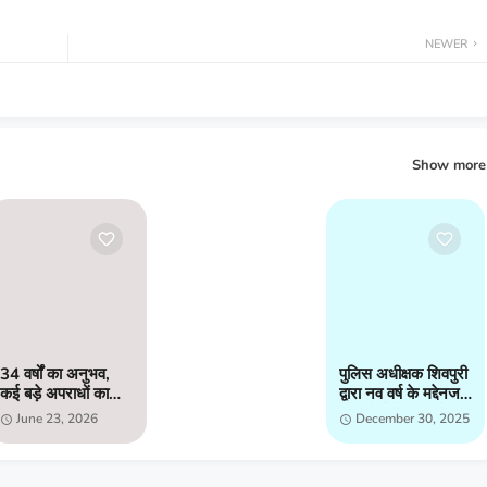
NEWER
Show more
34 वर्षों का अनुभव,
पुलिस अधीक्षक शिवपुरी
कई बड़े अपराधों का
द्वारा नव वर्ष के मद्देनजर
खुलासा; अब हिम्मतपुर
मय फोर्स के शहर मे
June 23, 2026
December 30, 2025
चौकी की कमान संभाल
भ्रमण कर कानून
रहे रामानंद पचौरी
व्यवस्थाओं को जायजा
लिया