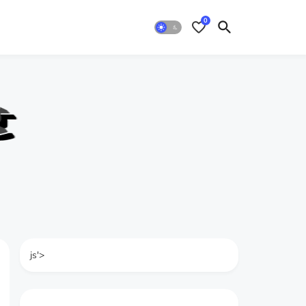
0
js'>