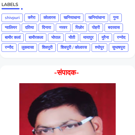
LABELS
shivpuri
करैरा
कोलारस
खनियाधाना
खनियांधाना
गुना
ग्वालियर
दतिया
दिनारा
नरवर
पिछोर
पोहरी
बदरवास
बामौर कलां
बामौरकला
भोपाल
भौती
मायापुर
मुरैना
रन्नोद
रन्नौद
लुकवासा
शिवपुरी
शिवपुरी / कोलारस
श्योपुर
सुभाषपुरा
-संपादक-