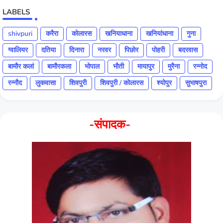
LABELS
shivpuri
करैरा
कोलारस
खनियाधाना
खनियांधाना
गुना
ग्वालियर
दतिया
दिनारा
नरवर
पिछोर
पोहरी
बदरवास
बामौर कलां
बामौरकला
भोपाल
भौती
मायापुर
मुरैना
रन्नोद
रन्नौद
लुकवासा
शिवपुरी
शिवपुरी / कोलारस
श्योपुर
सुभाषपुरा
-संपादक-