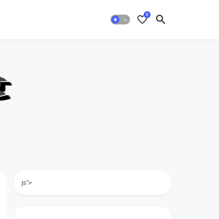
0
js'>