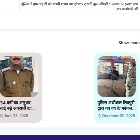
पुलिस ने हाथ भट्टी की कच्ची शराब मय ट्रेक्टर ट्राली कुल कीमती 9 लाख 02 हजार जप्त
कर कार्यवाही की
Show more
34 वर्षों का अनुभव,
पुलिस अधीक्षक शिवपुरी
कई बड़े अपराधों का
द्वारा नव वर्ष के मद्देनजर
खुलासा; अब हिम्मतपुर
मय फोर्स के शहर मे
June 23, 2026
December 30, 2025
चौकी की कमान संभाल
भ्रमण कर कानून
रहे रामानंद पचौरी
व्यवस्थाओं को जायजा
लिया