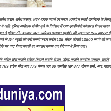
े अवैध शराब, अवैध शस्त्र, अवैध मादक पदार्थ एवं फरार आरोपी व स्थाई वारण्टियों के विरूद्
पालन मे अति. पुलिस अधीक्षक संजीव मुले के निर्देशन में तथा एसडीओपी कोलारस विजय यादव
चौहान ने पुलिस टीम बनाकर सघन अभियान चलाकर मूखविर की सूचना पर ग्राम कुवरपुर में
े कब्जे से हाथ भट्टी की बनी कच्ची शराब करीब 105 लीटर कीमती 10500 रूपये की जप्
े पर नष्ट किया वापसी पर अपराध कायम कर विवेचना मे लिया गया।
, उनि नोवेल खेस सउनि राकेश शिवहरे सउनि बी.एल. जौहर, सउनि जगदीश पारासर, सउनि
आर 789 बृजेश भील आर 779 नेपाल आर 89 रामसिंह आर 877 दीपक शर्मा,, आर. चाल