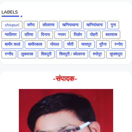
LABELS
shivpuri
करैरा
कोलारस
खनियाधाना
खनियांधाना
गुना
ग्वालियर
दतिया
दिनारा
नरवर
पिछोर
पोहरी
बदरवास
बामौर कलां
बामौरकला
भोपाल
भौती
मायापुर
मुरैना
रन्नोद
रन्नौद
लुकवासा
शिवपुरी
शिवपुरी / कोलारस
श्योपुर
सुभाषपुरा
-संपादक-