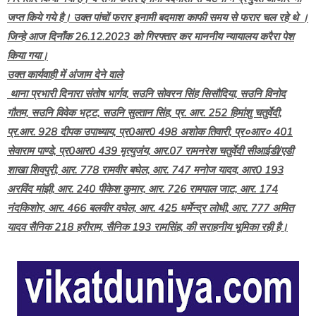
जप्त किये गये है। उक्त पांचों फरार इनामी बदमाश काफी समय से फरार चल रहे थे ।
जिन्हे आज दिनाँक 26.12.2023 को गिरफ्तार कर माननीय न्यायालय करैरा पेश
किया गया।
उक्त कार्यवाही में अंजाम देने वाले
थाना प्रभारी दिनारा संतोष भार्गव, सउनि सोवरन सिंह सिसौदिया, सउनि विनोद
गौतम, सउनि विवेक भट्ट, सउनि सुल्तान सिंह, प्र. आर. 252 हिमांशु चतुर्वेदी,
प्र.आर. 928 दीपक उपाध्याय, प्र0आर0 498 अशोक तिवारी, प्र०आर० 401
सेवाराम पाण्डे, प्र0आर0 439 मृत्युजंय, आर.07 रामनरेश चतुर्वेदी सीआईडी/एडी
शाखा शिवपुरी, आर. 778 रामवीर बघेल, आर. 747 मनोज यादव, आर0 193
अरविंद मांझी, आर. 240 पीकेश कुमार, आर. 726 रामपाल जाट, आर. 174
नंदकिशोर, आर. 466 बलवीर वघेल, आर. 425 धर्मेन्द्र लोधी, आर. 777 अमित
यादव सैनिक 218 हरीराम, सैनिक 193 रामसिंह, की सराहनीय भूमिका रही है।