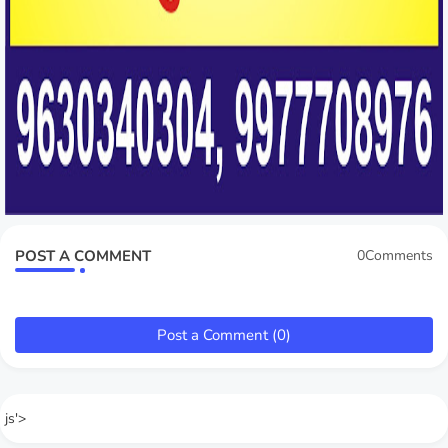
POST A COMMENT
0Comments
Post a Comment (0)
js'>