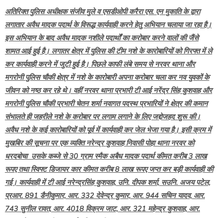
अतिरिक्त पुलिस अधीक्षक संजीव मुले व एसडीओपी करैरा एस. एन मुकाति के द्वारा
लगातार अवैध मादक पदार्थ के विरूद्ध कार्यवाही करने हेतु अभियान चलाया जा रहा है।
इस अभियान के बाद अवैध मादक नशीले पदार्थों का करोबार करने वालों की जैंसे
शामत आई हुई है। लगातर क्षेत्र में पुलिस की टीम नशे के कारोबारियों को गिरफ्त में ले
कर कार्यवाही करने में जुटी हुई है। पिछले काफी लंबे समय से नरवर थाना और
मगरोनी पुलिस चौकी क्षेत्र में नशे के कारोबारी अपना करोबार चला कर नव युवकों के
जीवन को नष्ठ कर रहे थे। वहीं नरवर थाना प्रभारी टी आई नरेंद्र सिंह कुशवाह और
मगरोनी पुलिस चौकी प्रभारी चेतन शर्मा नवागत पदस्थ प्रभारियों ने क्षेत्र की कमान
संभालते ही जहरीले नशे के करोबार पर लगाम लगाने के लिए जद्दोजहद शुरू की।
अवैध नशे के कई कारोबारियों को पूर्व में कार्यवाही कर जेल भेजा गया है। इसी क्रम में
मुखबिर की सूचना पर एक व्यक्ति नरेन्द्र कुशवाह निवासी पोहा थाना नरवर को
धरदबोचा उसके कब्जे से 30 ग्राम स्मैक अबैध मादक पदार्थ कीमत करीब 3 लाख
रूपए तथा स्विफ्ट डिजायर कार कीमत करीब 8 लाख रूपए जप्त कर बड़ी कार्यवाही की
गई। कार्यवाही में टी आई नरेन्द्रसिंह कुशवाह, उनि. दीपक शर्मा, सउनि. अजय पटेल,
प्रआर. 891 डैनीकुमार, आर. 332 देवेन्द्र कुमार, आर. 944 सचिन यादव, आर.
743 सुनील रावत, आर. 4018 विक्रम जाट, आर. 321 महेन्द्र कुशवाह, आर.