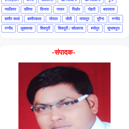
ग्वालियर
दतिया
दिनारा
नरवर
पिछोर
पोहरी
बदरवास
बामौर कलां
बामौरकला
भोपाल
भौती
मायापुर
मुरैना
रन्नोद
रन्नौद
लुकवासा
शिवपुरी
शिवपुरी / कोलारस
श्योपुर
सुभाषपुरा
-संपादक-