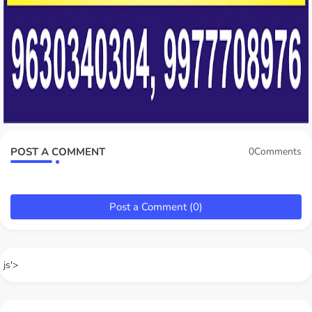
POST A COMMENT
0Comments
Post a Comment (0)
js'>