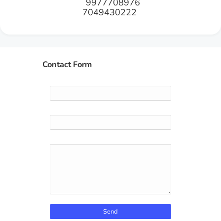
9977708976
7049430222
Contact Form
Name
Email
*
Message
*