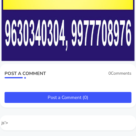
POST A COMMENT
0Comments
Post a Comment (0)
js'>