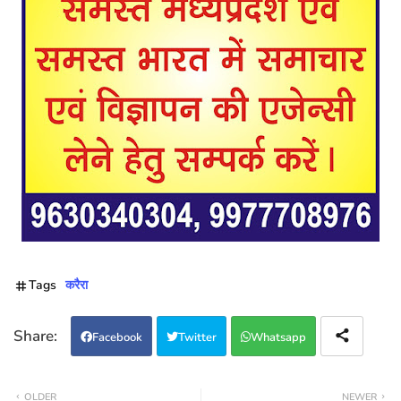
Tags
करैरा
Facebook
Twitter
Whatsapp
OLDER
NEWER