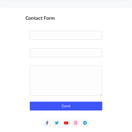
Contact Form
Name
Email
*
Message
*