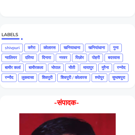
LABELS
shivpuri
करैरा
कोलारस
खनियाधाना
खनियांधाना
गुना
ग्वालियर
दतिया
दिनारा
नरवर
पिछोर
पोहरी
बदरवास
बामौर कलां
बामौरकला
भोपाल
भौती
मायापुर
मुरैना
रन्नोद
रन्नौद
लुकवासा
शिवपुरी
शिवपुरी / कोलारस
श्योपुर
सुभाषपुरा
-संपादक-