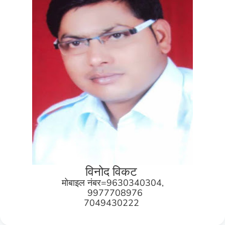
विनोद विकट
मोबाइल नंबर=9630340304,
9977708976
7049430222