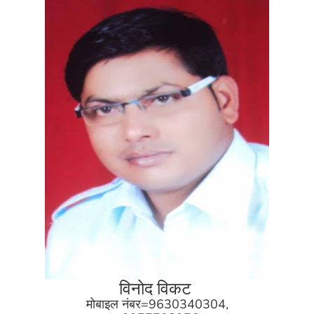
विनोद विकट
मोबाइल नंबर=9630340304,