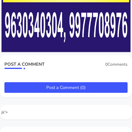
POST A COMMENT
0Comments
Post a Comment (0)
js'>