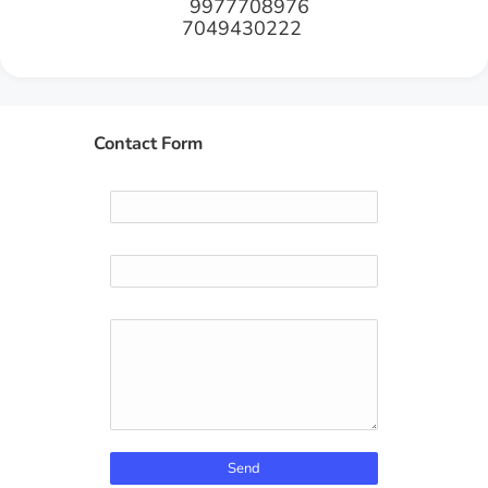
9977708976
7049430222
Contact Form
Name
Email
*
Message
*