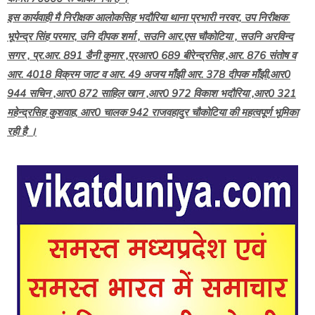
इस कार्यवाही मै निरीक्षक आलोकसिह भदौरिया थाना प्रभारी नरवर, उप निरीक्षक
भूपेन्द्र सिंह परमार, उनि दीपक शर्मा , सउनि आर.एस चौकोटिया , सउनि अरविन्द
सगर , प्र.आर. 891 डैनी कुमार ,प्रआर0 689 बीरेन्द्रसिह ,आर. 876 संतोष व
आर. 4018 विक्रम जाट व आर. 49 अजय माँझी आर. 378 दीपक माँझी,आर0
944 सचिन ,आर0 872 साहिल खान ,आर0 972 विकाश भदौरिया ,आर0 321
महेन्द्रसिह कुशवाह, आर0 चालक 942 राजवहादुर चौकोटिया की महत्वपूर्ण भूमिका
रही है ।