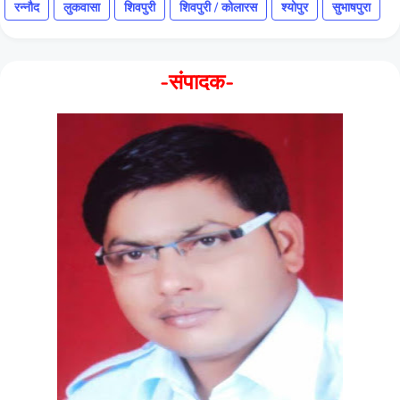
रन्नौद
लुकवासा
शिवपुरी
शिवपुरी / कोलारस
श्योपुर
सुभाषपुरा
-संपादक-