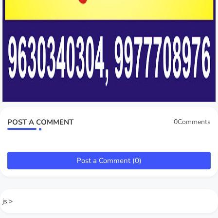
POST A COMMENT
0Comments
Post a Comment (0)
js'>