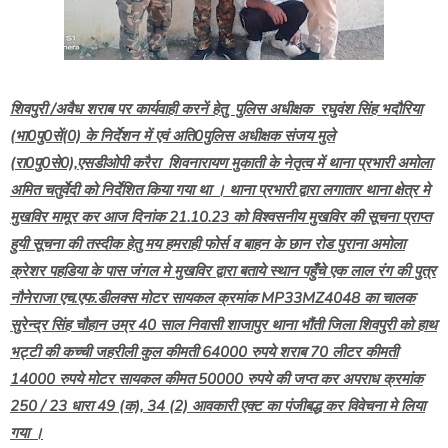
शिवपुरी /अवैध शराब पर कार्यवाही करनें हेतु पुलिस अधीक्षक रघुवंश सिंह भदौरिया
(भा0पु0सें(0) के निर्देशन में एवं अति0पुलिस अधीक्षक संजय मुले
(रा0पु0से0),एसडीओपी करैरा शिवनारायण मुकाती के नेतृत्व में थाना प्रभारी अमोला
अमित चतुर्वेदी को निर्देशित किया गया था । थाना प्रभारी द्वारा लगातार थाना क्षेत्र मे
मुखविर मामूर कर आज दिनांक 21.10.23 को विश्वसनीय मुखविर की सूचना प्राप्त
हुयी सूचना की तस्दीक हेतु मय हमराही फोर्स व बाहन के छान रोड पुराना अमोला
क्रेशर पहडिया के पास जंगल मे मुखविर द्वारा बताये स्थान पहुँचे एक लाल रंग की पुत्र
नौनेराजा एच.एफ.डीलक्स मोटर सायकल क्रमांक MP33MZ4048 का चालक
सुरेन्द्र सिंह चौहान उम्र 40 साल निवासी शाजापुर थाना भौंती जिला शिवपुरी को हाथ
भट्टी की कच्ची जहरीली कुल कीमती 64000 रुपये शराब 70 लीटर कीमती
14000 रुपये मोटर सायकल कीमत 50000 रुपये की जप्त कर अपराध क्रमांक
250 / 23 धारा 49 (क), 34 (2) आवकारी एक्ट का पंजीबद्ध कर विवेचना मे लिया
गया ।