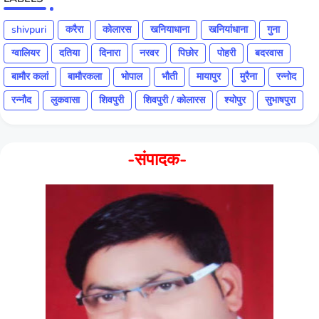
shivpuri
करैरा
कोलारस
खनियाधाना
खनियांधाना
गुना
ग्वालियर
दतिया
दिनारा
नरवर
पिछोर
पोहरी
बदरवास
बामौर कलां
बामौरकला
भोपाल
भौती
मायापुर
मुरैना
रन्नोद
रन्नौद
लुकवासा
शिवपुरी
शिवपुरी / कोलारस
श्योपुर
सुभाषपुरा
-संपादक-