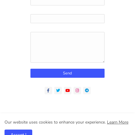
Email
*
Message
*
Home
About
Contact us
Privacy Policy
Our website uses cookies to enhance your experience.
Learn More
All Right Reserved Copyright © Design By Bharti Infotech @
Accept !