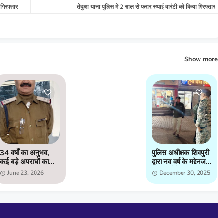
गिरफ्तार
तेंदुआ थाना पुलिस में 2 साल से फरार स्थाई वारंटी को किया गिरफ्तार
Show more
34 वर्षों का अनुभव,
पुलिस अधीक्षक शिवपुरी
कई बड़े अपराधों का
द्वारा नव वर्ष के मद्देनजर
खुलासा; अब हिम्मतपुर
मय फोर्स के शहर मे
June 23, 2026
December 30, 2025
चौकी की कमान संभाल
भ्रमण कर कानून
रहे रामानंद पचौरी
व्यवस्थाओं को जायजा
लिया