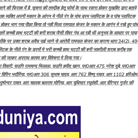
ाने की फिराक में है, सूचना की तस्दीक हेतु फोर्स के साथ रवाना होकर मुखबिर द्वारा बताये
एक व्यक्ति अपनी मकान के आंगन मे नीले रंग के पांच ड्रम प्लास्टिक के व पांच प्लास्टिक
 होकर भाग गया पीछा किया तो नही मिला रामपाल कंजर के मकान के आगंन मे रखे हुए पांच
ो उसमें कच्ची हाथ भटटी की बनी शराब जैसी तीव्र गंध आ रही थी अनुभव के आधार पर पाया
 मौके पर उक्त शराब अवैध पाई जाने से आरोपी रामपाल कंजर का क्रत्य धारा 34(2), 49
ास्टिक के नीले रंग के ड्रमों मे भरी कच्ची हाथ भटटी की बनी जहरीली शराब करीब एक
त की जाकर अपराध कायम कर विवेचना मे लिया गया।
मराजा तिवारी, सउनि रायचन्द भिलाला, सउनि हमीद खान, प्र0आर 475 नरेश दुबे, प्र0आर
0आर विपिन भदौरिया, प्र0आर 306 सुभाष यादव, आर 762 विष्णू रावत, आर 1102 हरिओम,
्र रावत, आर चालक बलराम मोगिया, आर युधिष्ठर रघुवंशी, आर वीरेन्द्र गुर्जर की