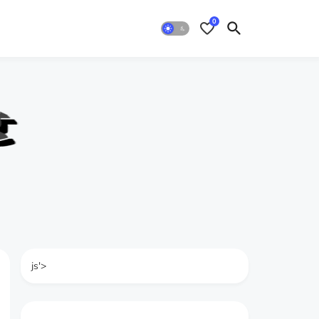
0
js'>