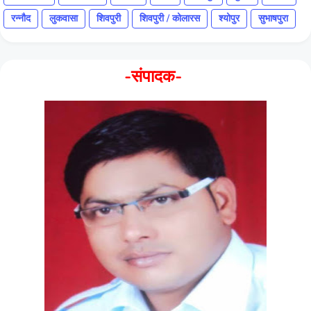
रन्नौद
लुकवासा
शिवपुरी
शिवपुरी / कोलारस
श्योपुर
सुभाषपुरा
-संपादक-