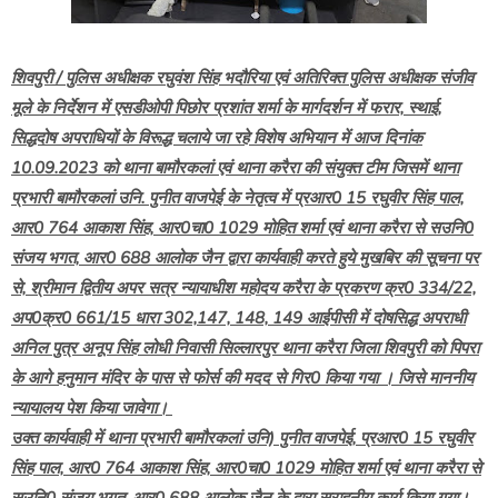
शिवपुरी / पुलिस अधीक्षक रघुवंश सिंह भदौरिया एवं अतिरिक्त पुलिस अधीक्षक संजीव
मूले के निर्देशन में एसडीओपी पिछोर प्रशांत शर्मा के मार्गदर्शन में फरार, स्थाई,
सिद्धदोष अपराधियों के विरूद्ध चलाये जा रहे विशेष अभियान में आज दिनांक
10.09.2023 को थाना बामौरकलां एवं थाना करैरा की संयुक्त टीम जिसमें थाना
प्रभारी बामौरकलां उनि. पुनीत वाजपेई के नेतृत्व में प्रआर0 15 रघुवीर सिंह पाल,
आर0 764 आकाश सिंह, आर0चा0 1029 मोहित शर्मा एवं थाना करैरा से सउनि0
संजय भगत, आर0 688 आलोक जैन द्वारा कार्यवाही करते हुये मुखबिर की सूचना पर
से, श्रीमान द्वितीय अपर सत्र न्यायाधीश महोदय करैरा के प्रकरण क्र0 334/22,
अप0क्र0 661/15 धारा 302,147, 148, 149 आईपीसी में दोषसिद्ध अपराधी
अनिल पुत्र अनूप सिंह लोधी निवासी सिल्लारपुर थाना करैरा जिला शिवपुरी को पिपरा
के आगे हनुमान मंदिर के पास से फोर्स की मदद से गिर0 किया गया । जिसे माननीय
न्यायालय पेश किया जावेगा।
उक्त कार्यवाही में थाना प्रभारी बामौरकलां उनि) पुनीत वाजपेई, प्रआर0 15 रघुवीर
सिंह पाल, आर0 764 आकाश सिंह, आर0चा0 1029 मोहित शर्मा एवं थाना करैरा से
सउनि0 संजय भगत, आर0 688 आलोक जैन के द्वारा सराहनीय कार्य किया गया।