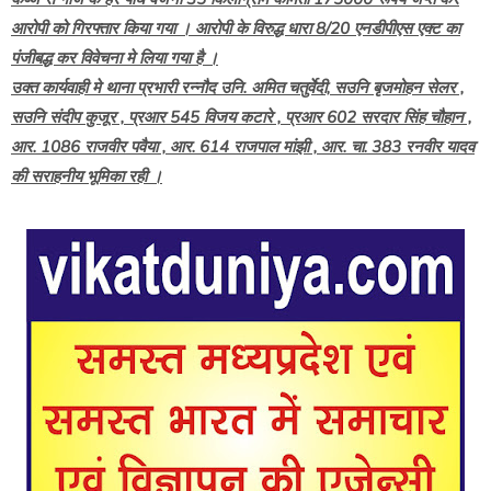
आरोपी को गिरफ्तार किया गया । आरोपी के विरुद्ध धारा 8/20 एनडीपीएस एक्ट का
पंजीबद्ध कर विवेचना मे लिया गया है ।
उक्त कार्यवाही मे थाना प्रभारी रन्नौद उनि. अमित चतुर्वेदी, सउनि बृजमोहन सेलर ,
सउनि संदीप कुजूर , प्रआर 545 विजय कटारे , प्रआर 602 सरदार सिंह चौहान ,
आर. 1086 राजवीर पवैया , आर. 614 राजपाल मांझी , आर. चा. 383 रनवीर यादव
की सराहनीय भूमिका रही ।