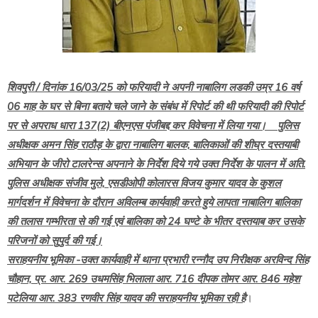
शिवपुरी / दिनांक 16/03/25 को फरियादी ने अपनी नाबालिग लडकी उम्र 16 वर्ष
06 माह के घर से बिना बताये चले जाने के संबंध में रिपोर्ट की थी फरियादी की रिपोर्ट
पर से अपराध धारा 137(2) बीएनएस पंजीबद्द कर विवेचना में लिया गया। पुलिस
अधीक्षक अमन सिंह राठौड़ के द्वारा नाबालिग बालक, बालिकाओं की शीघ्र दस्तयाबी
अभियान के जीरो टालरेन्स अपनाने के निर्देश दिये गये उक्त निर्देश के पालन में अति.
पुलिस अधीक्षक संजीव मुले, एसडीओपी कोलारस विजय कुमार यादव के कुशल
मार्गदर्शन में विवेचना के दौरान अविलम्ब कार्यवाही करते हुये लापता नाबालिग बालिका
की तलास गम्भीरता से की गई एवं बालिका को 24 घण्टे के भीतर दस्तयाब कर उसके
परिजनों को सुपुर्द की गई।
सराहयनीय भूमिका -उक्त कार्यवाही में थाना प्रभारी रन्नौद उप निरीक्षक अरविन्द सिंह
चौहान, प्र. आर. 269 उधमसिंह भिलाला आर. 716 दीपक तोमर आर. 846 महेश
पटेलिया आर. 383 रणवीर सिंह यादव की सराहयनीय भूमिका रही है
।