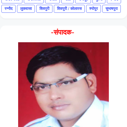
रन्नौद
लुकवासा
शिवपुरी
शिवपुरी / कोलारस
श्योपुर
सुभाषपुरा
-संपादक-