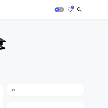
0
js'>