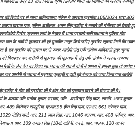
ुन्ना आदिवासी उम्र 23 साल निवासी ग्राम सिमलार थाना खनियाधाना को अपराध पंजीबद्ध
 की रिपोर्ट पर से थाना खनियाधाना पुलिस ने अपराध क्रमांक 105/2024 धारा 302
को अवगत कराया गया, पुलिस अधीक्षक अमन सिंह राठौड़ ने मामले की गंभीरता को देखते हुए
डीओपी पिछोर प्रशान्त शर्मा के नेतृत्व में थाना प्रभारी खनियाधाना ने पुलिस टीम
 पास के गांवों में पूछताछ की एवं मुखविर मामूर किये जरिए मुखबिर सूचना मिली कि उक्त
ा है, तब मुखबिर की सूचना पर से फरार आरोपी संतू उर्फ संतोक आदिवासी पुत्र चुन्ना
ो गिरफ्तार कर बारीकी से पूछताछ की पूछताछ में संतू उर्फ संतोक ने अपना अपराध
ैसों के लेन देन का विवाद था, घटना की रात में दोनों में आपस में झगडा हुआ तो आवेश मे
 कर आरोपी से घटना में प्रयुक्त कुल्हाड़ी व टूटी हुई बंन्दूक को जप्त किया गया आरोपी
ठौड़ ने टीम की प्रशंसा की है और टीम को पुरुष्कृत करने की घोषणा की है।
र्मा के अलावा उनि मनोज कुमार सरयाम, उनि . अरविन्द्र सिंह जाट, सउनि. अरुण कुमार
. 489 जितेन्द्र रायपुरिया, प्रआर.95 हीरा सिंह पाल, प्रआर. 661 नरेन्द्र पाल,
1029 मोहित शर्मा, आर. 211 लाल सिंह, आर. 1046 बलराम, आर. 408 धर्मेन्द्र, आर.
ियाधाना, आर. 109 कप्तान सिंह (18वी. वाहिनी, गनर), आर. चालक. 120 आनंद