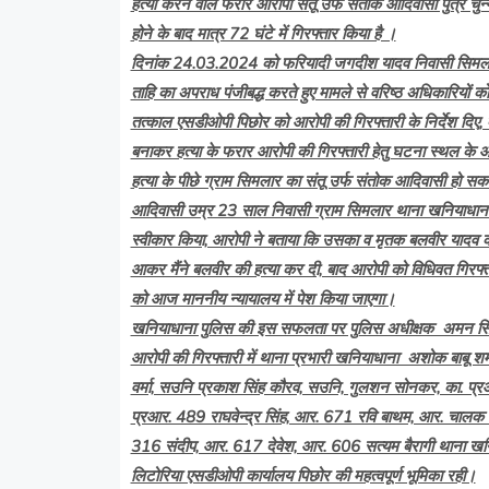
हत्या करने वाले फरार आरोपी संतू उर्फ संतोक आदिवासी पुत्र च
होने के बाद मात्र 72 घंटे में गिरफ्तार किया है ।
दिनांक 24.03.2024 को फरियादी जगदीश यादव निवासी सिमलार
ताहि का अपराध पंजीबद्ध करते हुए मामले से वरिष्ठ अधिकारियों 
तत्काल एसडीओपी पिछोर को आरोपी की गिरफ्तारी के निर्देश दिए, एस
बनाकर हत्या के फरार आरोपी की गिरफ्तारी हेतु घटना स्थल के आस
हत्या के पीछे ग्राम सिमलार का संतू उर्फ संतोक आदिवासी हो सकत
आदिवासी उम्र 23 साल निवासी ग्राम सिमलार थाना खनियाधाना क
स्वीकार किया, आरोपी ने बताया कि उसका व मृतक बलवीर यादव का प
आकर मैंने बलवीर की हत्या कर दी, बाद आरोपी को विधिवत गिरफ्तार
को आज माननीय न्यायालय में पेश किया जाएगा।
खनियाधाना पुलिस की इस सफलता पर पुलिस अधीक्षक अमन सिंह रा
आरोपी की गिरफ्तारी में थाना प्रभारी खनियाधाना अशोक बाबू श
वर्मा, सउनि प्रकाश सिंह कौरव, सउनि, गुलशन सोनकर, का. प्रआर
प्रआर. 489 राघवेन्द्र सिंह, आर. 671 रवि बाथम, आर. चालक 
316 संदीप, आर. 617 देवेश, आर. 606 सत्यम बैरागी थाना खन
लिटोरिया एसडीओपी कार्यालय पिछोर की महत्वपूर्ण भूमिका रही।