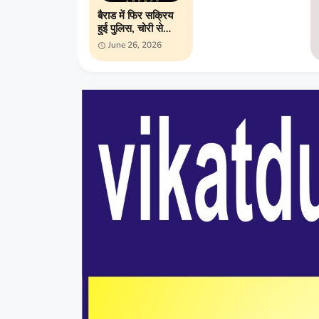
बैराड में फिर सक्रिय
हुई पुलिस, चोरी से
लेकर अवैध शराब तक
June 26, 2026
ताबड़तोड़ कार्रवाई;
अपराधियों में बढ़ा खौफ